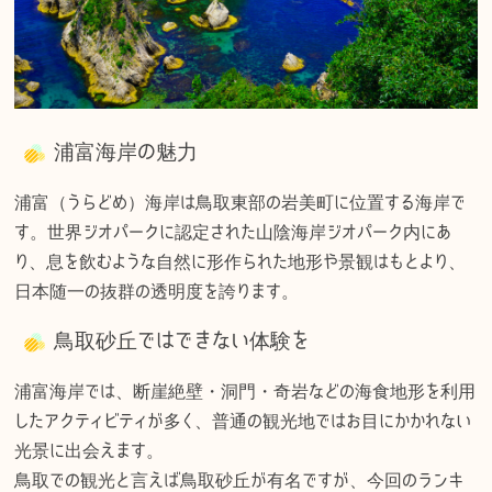
浦富海岸の魅力
浦富（うらどめ）海岸は鳥取東部の岩美町に位置する海岸で
す。世界ジオパークに認定された山陰海岸ジオパーク内にあ
り、息を飲むような自然に形作られた地形や景観はもとより、
日本随一の抜群の透明度を誇ります。
鳥取砂丘ではできない体験を
浦富海岸では、断崖絶壁・洞門・奇岩などの海食地形を利用
したアクティビティが多く、普通の観光地ではお目にかかれない
光景に出会えます。
鳥取での観光と言えば鳥取砂丘が有名ですが、今回のランキ