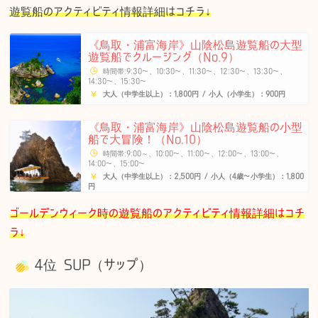
遊覧船のアクティビティ情報詳細はコチラ↓
《鳥取・浦富海岸》山陰松島遊覧船の大型
遊覧船でクルージング（No.9）
時間帯:9:30〜、10:30〜、11:30〜、12:30〜、13:30〜、
14:30〜、15:30〜
大人（中学生以上）：1,800円 / 小人（小学生）：900円
《鳥取・浦富海岸》山陰松島遊覧船の小型
船で大冒険！（No.10）
時間帯:9:00～、10:00〜、11:00〜、12:00〜、13:00〜、
14:00〜、15:00〜
大人（中学生以上）：2,500円 / 小人（4歳〜小学生）：1,800
円
ゴールデンウィーク時の遊覧船のアクティビティ情報詳細はコチ
ラ↓
4位 SUP（サップ）