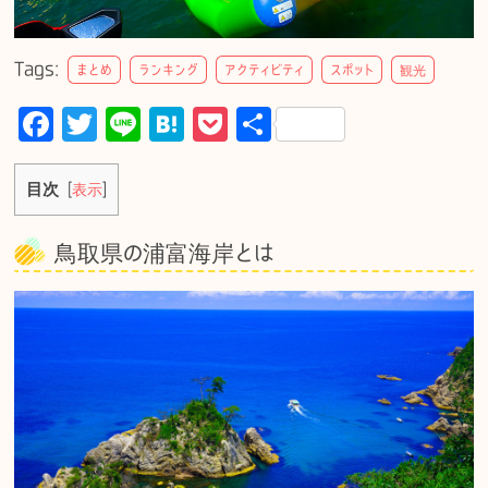
Tags:
まとめ
ランキング
アクティビティ
スポット
観光
F
T
Li
H
P
共
a
w
n
at
o
有
c
it
e
e
c
目次
[
表示
]
e
te
n
k
鳥取県の浦富海岸とは
b
r
a
et
o
o
k