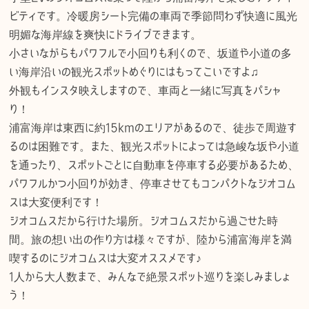
ビティです。冷暖房シート完備の車両で季節問わず快適に風光
明媚な海岸線を爽快にドライブできます。
小さいながらもパワフルで小回りも利くので、坂道や小道の多
い海岸沿いの観光スポットめぐりにはもってこいですよ♫
外観もインスタ映えしますので、車両と一緒に写真をパシャ
り！
浦富海岸は東西に約15kmのエリアがあるので、徒歩で周遊す
るのは困難です。また、観光スポットによっては急峻な坂や小道
を通ったり、スポットごとに自動車を停車する必要があるため、
パワフルかつ小回りが効き、停車させてもコンパクトなジオコム
スは大変便利です！
ジオコムスだから行けた場所。ジオコムスだから過ごせた時
間。旅の想い出の作り方は様々ですが、陸から浦富海岸を満
喫するのにジオコムスは大変オススメです♪
1人から大人数まで、みんなで絶景スポット巡りを楽しみましょ
う！