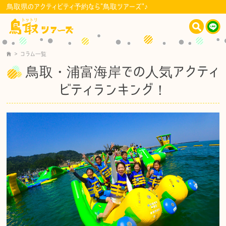
鳥取県のアクティビティ予約なら"鳥取ツアーズ"♪
>
コラム一覧
鳥取・浦富海岸での人気アクティ
ビティランキング！