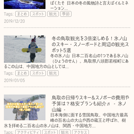
ぱくたそ 日本の冬の風物詩と言えばイルミネ
ーション...
Tags:
まとめ
スポット
観光
季節
2019/12/20
冬の鳥取観光を3倍楽しめる！氷ノ山
のスキー・スノーボードと周辺の観光ス
ポット5選
冬の氷ノ山 日本二百名山の1つである氷ノ山
（ひょうのせん）。鳥取県八頭郡若桜町にあ
るこの山は、中国地方の山としては...
Tags:
まとめ
スポット
観光
2019/01/05
鳥取の日帰りスキー&スノボーの費用や
予算は？格安プランも紹介♬ - 氷ノ
山編 -
日本海側に面する雪国鳥取。中国地方最高
峰の百名山の大山や西の蔵王と呼ばれ、樹
氷を拝める二百名山の氷ノ山は、関西・中国地方...
Tags:
アクティビティ
スポット
観光
アクセス