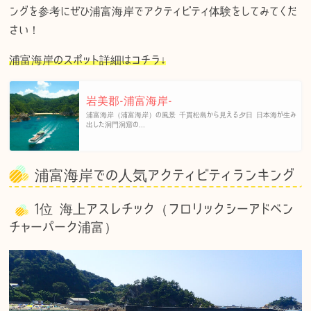
ングを参考にぜひ浦富海岸でアクティビティ体験をしてみてくだ
さい！
浦富海岸のスポット詳細はコチラ↓
岩美郡-浦富海岸-
浦富海岸（浦富海岸）の風景 千貫松島から見える夕日 日本海が生み
出した洞門洞窟の...
浦富海岸での人気アクティビティランキング
1位 海上アスレチック（フロリックシーアドベン
チャーパーク浦富）