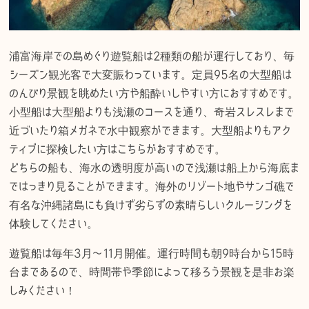
浦富海岸での島めぐり遊覧船は2種類の船が運行しており、毎
シーズン観光客で大変賑わっています。定員95名の大型船は
のんびり景観を眺めたい方や船酔いしやすい方におすすめです。
小型船は大型船よりも浅瀬のコースを通り、奇岩スレスレまで
近づいたり箱メガネで水中観察ができます。大型船よりもアク
ティブに探検したい方はこちらがおすすめです。
どちらの船も、海水の透明度が高いので浅瀬は船上から海底ま
ではっきり見ることができます。海外のリゾート地やサンゴ礁で
有名な沖縄諸島にも負けず劣らずの素晴らしいクルージングを
体験してください。
遊覧船は毎年3月〜11月開催。運行時間も朝9時台から15時
台まであるので、時間帯や季節によって移ろう景観を是非お楽
しみください！