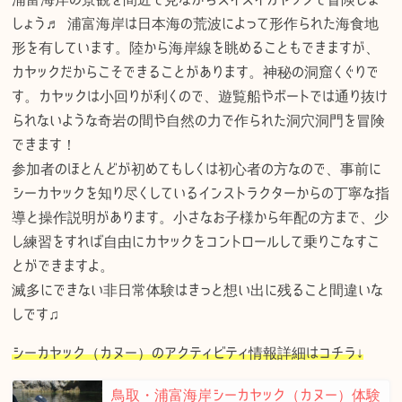
しょう♬ 浦富海岸は日本海の荒波によって形作られた海食地
形を有しています。陸から海岸線を眺めることもできますが、
カヤックだからこそできることがあります。神秘の洞窟くぐりで
す。カヤックは小回りが利くので、遊覧船やボートでは通り抜け
られないような奇岩の間や自然の力で作られた洞穴洞門を冒険
できます！
参加者のほとんどが初めてもしくは初心者の方なので、事前に
シーカヤックを知り尽くしているインストラクターからの丁寧な指
導と操作説明があります。小さなお子様から年配の方まで、少
し練習をすれば自由にカヤックをコントロールして乗りこなすこ
とができますよ。
滅多にできない非日常体験はきっと想い出に残ること間違いな
しです♫
シーカヤック（カヌー）のアクティビティ情報詳細はコチラ↓
鳥取・浦富海岸シーカヤック（カヌー）体験