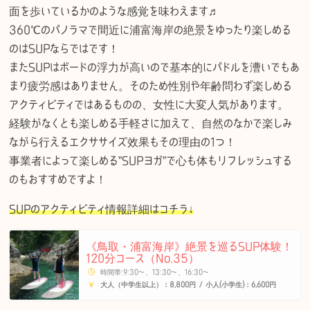
面を歩いているかのような感覚を味わえます♬
360℃のパノラマで間近に浦富海岸の絶景をゆったり楽しめる
のはSUPならではです！
またSUPはボードの浮力が高いので基本的にパドルを漕いでもあ
まり疲労感はありません。そのため性別や年齢問わず楽しめる
アクティビティではあるものの、女性に大変人気があります。
経験がなくとも楽しめる手軽さに加えて、自然のなかで楽しみ
ながら行えるエクササイズ效果もその理由の1つ！
事業者によって楽しめる”SUPヨガ”で心も体もリフレッシュする
のもおすすめですよ！
SUPのアクティビティ情報詳細はコチラ↓
《鳥取・浦富海岸》絶景を巡るSUP体験！
120分コース（No.35）
時間帯:9:30〜、13:30〜、16:30〜
大人（中学生以上）：8,800円 / 小人(小学生)：6,600円