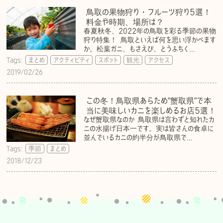
鳥取の果物狩り・フルーツ狩り5選！
料金や時期、場所は？
春夏秋冬、2022年の鳥取を彩る季節の果物
狩り特集！ 鳥取といえば何を思い浮かべます
か。松葉ガニ、もさえび、とうふちく...
Tags:
まとめ
アクティビティ
スポット
観光
アクセス
2019/02/26
この冬！鳥取県あらため”蟹取県”で本
当に美味しいカニを楽しめるお店5選！
なぜ蟹取県なのか 鳥取県は言わずと知れたカ
ニの水揚げ日本一です。実は皆さんの食卓に
並んでいるカニの約半分が鳥取県で...
Tags:
季節
まとめ
2018/12/23