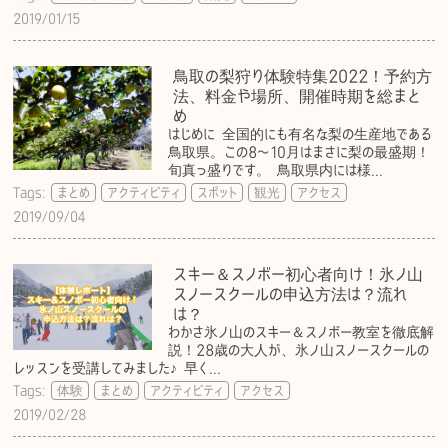
2019/01/15
鳥取の梨狩り体験特集2022！予約方
法、料金や場所、開催時期を総まと
め
はじめに 全国的にも有名な梨の生産地である
鳥取県。この8〜10月はまさに梨の最盛期！
旬真っ盛りです。 鳥取県内には様...
Tags:
まとめ
アクティビティ
スポット
観光
アクセス
2019/09/04
スキー＆スノボー初心者向け！氷ノ山
スノースクールの申込方法は？流れ
は？
わかさ氷ノ山のスキー＆スノボー教室を徹底解
説！28歳の大人が、氷ノ山スノースクールの
レッスンを受講してみました♪ 早く...
Tags:
体験
まとめ
アクティビティ
アクセス
2019/02/28