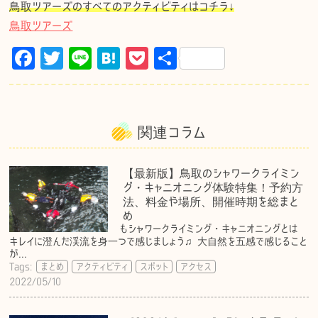
鳥取ツアーズのすべてのアクティビティはコチラ↓
鳥取ツアーズ
F
T
Li
H
P
共
a
w
n
at
o
有
c
it
e
e
c
e
te
n
k
関連コラム
b
r
a
et
o
【最新版】鳥取のシャワークライミン
グ・キャニオニング体験特集！予約方
o
法、料金や場所、開催時期を総まと
k
め
もシャワークライミング・キャニオニングとは
キレイに澄んだ渓流を身一つで感じましょう♫ 大自然を五感で感じること
が...
Tags:
まとめ
アクティビティ
スポット
アクセス
2022/05/10