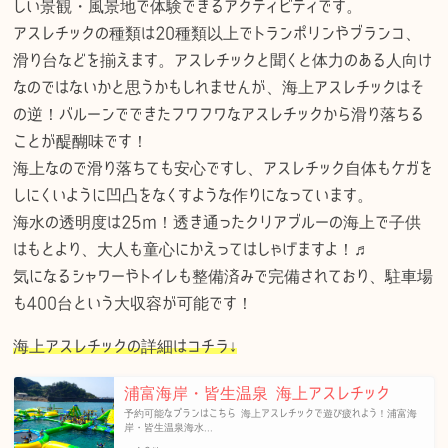
しい景観・風景地で体験できるアクティビティです。
アスレチックの種類は20種類以上でトランポリンやブランコ、
滑り台などを揃えます。アスレチックと聞くと体力のある人向け
なのではないかと思うかもしれませんが、海上アスレチックはそ
の逆！バルーンでできたフワフワなアスレチックから滑り落ちる
ことが醍醐味です！
海上なので滑り落ちても安心ですし、アスレチック自体もケガを
しにくいように凹凸をなくすような作りになっています。
海水の透明度は25m！透き通ったクリアブルーの海上で子供
はもとより、大人も童心にかえってはしゃげますよ！♬
気になるシャワーやトイレも整備済みで完備されており、駐車場
も400台という大収容が可能です！
海上アスレチックの詳細はコチラ↓
浦富海岸・皆生温泉 海上アスレチック
予約可能なプランはこちら 海上アスレチックで遊び疲れよう！浦富海
岸・皆生温泉海水...