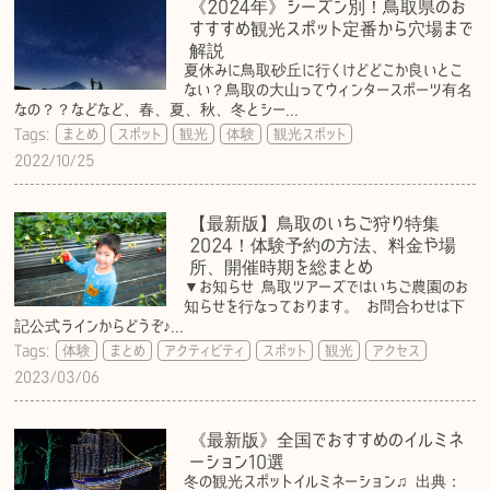
《2024年》シーズン別！鳥取県のお
すすすめ観光スポット定番から穴場まで
解説
夏休みに鳥取砂丘に行くけどどこか良いとこ
ない？鳥取の大山ってウィンタースポーツ有名
なの？？などなど、春、夏、秋、冬とシー...
Tags:
まとめ
スポット
観光
体験
観光スポット
2022/10/25
【最新版】鳥取のいちご狩り特集
2024！体験予約の方法、料金や場
所、開催時期を総まとめ
▼お知らせ 鳥取ツアーズではいちご農園のお
知らせを行なっております。 お問合わせは下
記公式ラインからどうぞ♪...
Tags:
体験
まとめ
アクティビティ
スポット
観光
アクセス
2023/03/06
《最新版》全国でおすすめのイルミネ
ーション10選
冬の観光スポットイルミネーション♫ 出典：