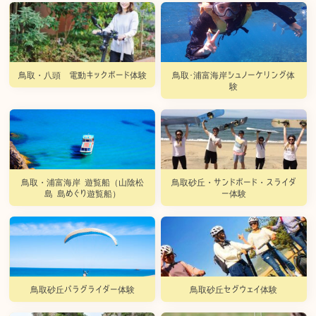
鳥取・八頭 電動キックボード体験
鳥取･浦富海岸シュノーケリング体
験
鳥取・浦富海岸 遊覧船（山陰松
鳥取砂丘・サンドボード・スライダ
島 島めぐり遊覧船）
ー体験
鳥取砂丘パラグライダー体験
鳥取砂丘セグウェイ体験