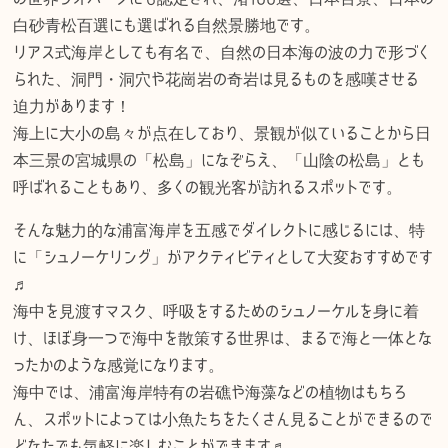
白砂青松百選にも選ばれる自然景勝地です。
リアス式海岸としても有名で、自然の日本海の波の力で形づく
られた、洞門・洞穴や花崗岩の奇岩は見るものを感嘆させる
迫力があります！
海上に大小の島々が点在しており、景観が似ていることから日
本三景の宮城県の「松島」になぞらえ、「山陰の松島」とも
呼ばれることもあり、多くの観光客が訪れるスポットです。
そんな魅力的な浦富海岸を五感でダイレクトに感じるには、特
に「シュノーケリング」がアクティビティとして大変おすすめです
♬
海中を見渡すマスク、呼吸をするためのシュノーケルを身に着
け、ほぼ身一つで海中を散策する世界は、まるで海と一体とな
ったかのような感覚になります。
海中では、浦富海岸特有の岩礁や海藻などの植物はもちろ
ん、スポットによっては小魚たちをたくさん見ることができるので
どなたでも気軽に楽しむことができます♬