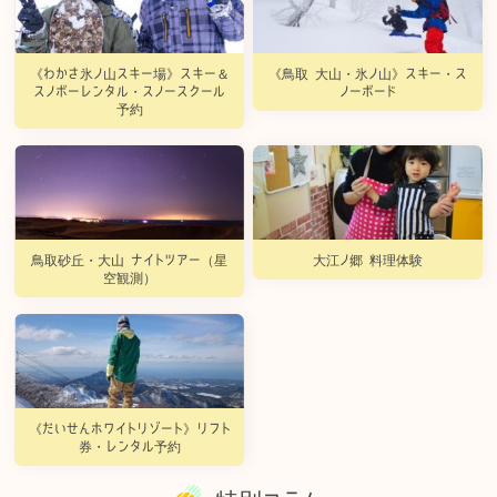
《わかさ氷ノ山スキー場》スキー＆
《鳥取 大山・氷ノ山》スキー・ス
スノボーレンタル・スノースクール
ノーボード
予約
鳥取砂丘・大山 ナイトツアー（星
大江ノ郷 料理体験
空観測）
《だいせんホワイトリゾート》リフト
券・レンタル予約