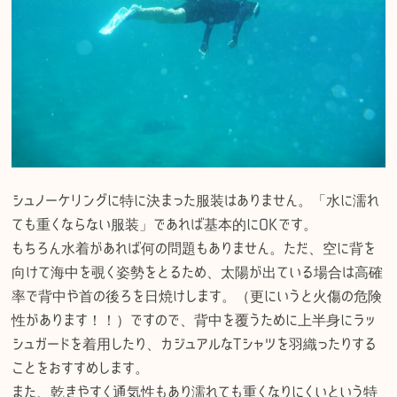
シュノーケリングに特に決まった服装はありません。「水に濡れ
ても重くならない服装」であれば基本的にOKです。
もちろん水着があれば何の問題もありません。ただ、空に背を
向けて海中を覗く姿勢をとるため、太陽が出ている場合は高確
率で背中や首の後ろを日焼けします。（更にいうと火傷の危険
性があります！！）ですので、背中を覆うために上半身にラッ
シュガードを着用したり、カジュアルなTシャツを羽織ったりする
ことをおすすめします。
また、乾きやすく通気性もあり濡れても重くなりにくいという特