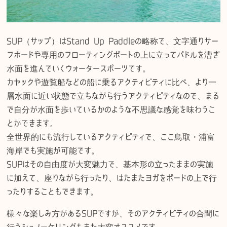
SUP（サップ）はStand Up Paddleの略称で、文字通りサー
フボードや専用のフローティングボードの上に立ってパドルを漕ぎ
水面を進んでいくウォータースポーツです。
カヤックや遊覧船などの船に乗るアクティビティに比べ、より一
層水面に近い状態で立ちながら行うアクティビティなので、まる
で自分が水面を歩いているかのような不思議な感覚を味わうこ
とができます。
全世界的にも流行しているアクティビティで、ここ鳥取・浦富
海岸でも実施が可能です。
SUPはその自由度が大変魅力で、基本形の立ったままの実施
に加えて、座りながら行ったり、はたまたヨガをボードの上で行
ったりすることもできます。
様々な楽しみ方があるSUPですが、そのアクティビティの合間に
行うシュノーケリングもまた大変オススメです。