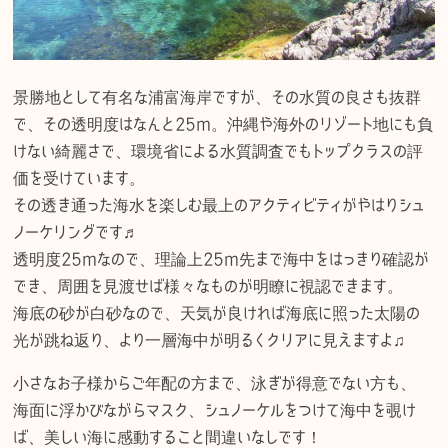
景勝地として有名な浦富海岸ですが、その水質の良さも抜群
で、その透明度はなんと25m。沖縄や海外のリゾート地にも負
けない綺麗さで、環境省による水質調査でもトップクラスの評
価を受けています。
その透き通った海水を楽しむ最上のアクティビティがやはりシュ
ノーケリングです♬
透明度25mなので、理論上25m先まで海中をはっきり確認が
でき、周囲を見渡せば様々なものが明瞭に視認できます。
海底の砂が白砂なので、天気が良ければ海底に照った太陽の
光が跳ね返り、より一層海中が明るくクリアに見えますよ♫
小さなお子様からご年配の方まで、泳ぎが得意でない方も、
海面に浮かびながらマスク、シュノーケルをつけて海中を覗け
ば、美しい海に感動すること間違いなしです！