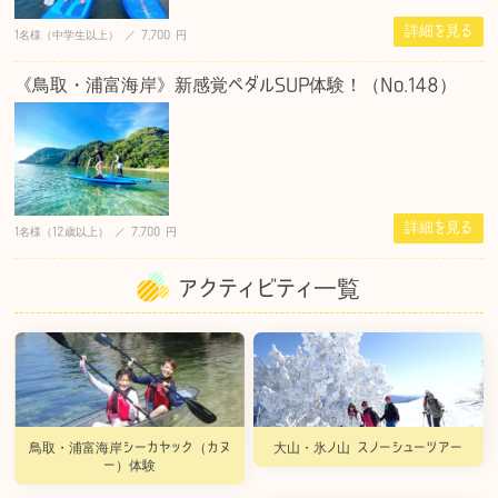
詳細を見る
1名様（中学生以上） ／ 7,700 円
《鳥取・浦富海岸》新感覚ペダルSUP体験！（No.148）
詳細を見る
1名様（12歳以上） ／ 7,700 円
アクティビティ一覧
鳥取・浦富海岸シーカヤック（カヌ
大山・氷ノ山 スノーシューツアー
ー）体験