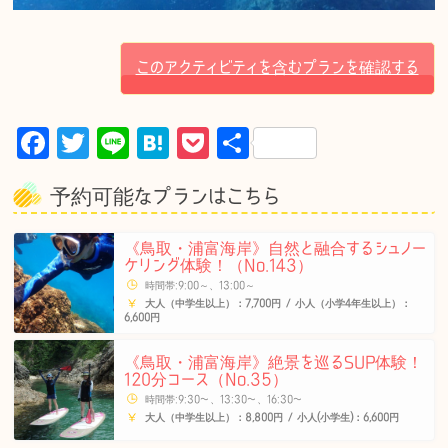
このアクティビティを含むプランを確認する
F
T
Li
H
P
共
a
w
n
at
o
有
予約可能なプランはこちら
c
it
e
e
c
e
te
n
k
《鳥取・浦富海岸》自然と融合するシュノー
b
r
a
et
ケリング体験！（No.143）
時間帯:9:00～、13:00～
o
大人（中学生以上）：7,700円 / 小人（小学4年生以上）：
6,600円
o
k
《鳥取・浦富海岸》絶景を巡るSUP体験！
120分コース（No.35）
時間帯:9:30〜、13:30〜、16:30〜
大人（中学生以上）：8,800円 / 小人(小学生)：6,600円