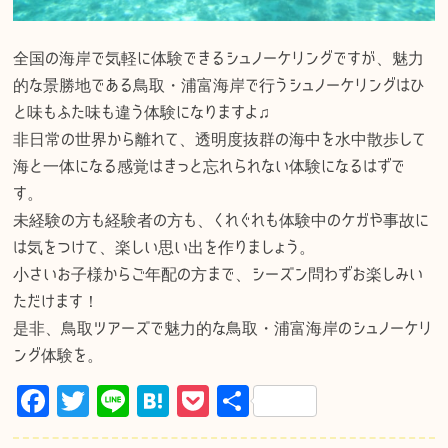
全国の海岸で気軽に体験できるシュノーケリングですが、魅力
的な景勝地である鳥取・浦富海岸で行うシュノーケリングはひ
と味もふた味も違う体験になりますよ♫
非日常の世界から離れて、透明度抜群の海中を水中散歩して
海と一体になる感覚はきっと忘れられない体験になるはずで
す。
未経験の方も経験者の方も、くれぐれも体験中のケガや事故に
は気をつけて、楽しい思い出を作りましょう。
小さいお子様からご年配の方まで、シーズン問わずお楽しみい
ただけます！
是非、鳥取ツアーズで魅力的な鳥取・浦富海岸のシュノーケリ
ング体験を。
F
T
Li
H
P
共
a
w
n
at
o
有