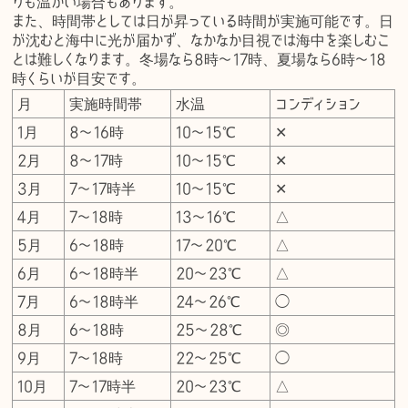
りも温かい場合もあります。
また、時間帯としては日が昇っている時間が実施可能です。日
が沈むと海中に光が届かず、なかなか目視では海中を楽しむこ
とは難しくなります。冬場なら8時〜17時、夏場なら6時〜18
時くらいが目安です。
月
実施時間帯
水温
コンディション
1月
8〜16時
10〜15℃
✕
2月
8〜17時
10〜15℃
✕
3月
7〜17時半
10〜15℃
✕
4月
7〜18時
13〜16℃
△
5月
6〜18時
17〜20℃
△
6月
6〜18時半
20〜23℃
△
7月
6〜18時半
24〜26℃
◯
8月
6〜18時
25〜28℃
◎
9月
7〜18時
22〜25℃
◯
10月
7〜17時半
20〜23℃
△