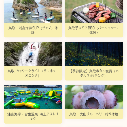
鳥取・浦富海岸SUP（サップ）体
鳥取手ぶらでBBQ（バーベキュー）
験
体験♪
鳥取 シャワークライミング（キャニ
【季節限定】鳥取ホタル観賞（ホ
オニング）
タルウォッチング）
浦富海岸・皆生温泉 海上アスレチ
鳥取・大山ブルーベリー狩り体験
ック