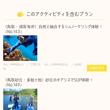
c
it
e
e
c
e
te
n
k
このアクティビティを含むプラン
b
r
a
et
o
《鳥取・浦富海岸》自然と融合するシュノーケリング体験！
（No.143）
o
k
大人（中学生以上） ／ 7,700 円 小人（小学4年生以上） ／ 6,600
詳細を見る
円
《鳥取砂丘・多鯰ヶ池》砂丘のオアシスでSUP体験！
（No.149）