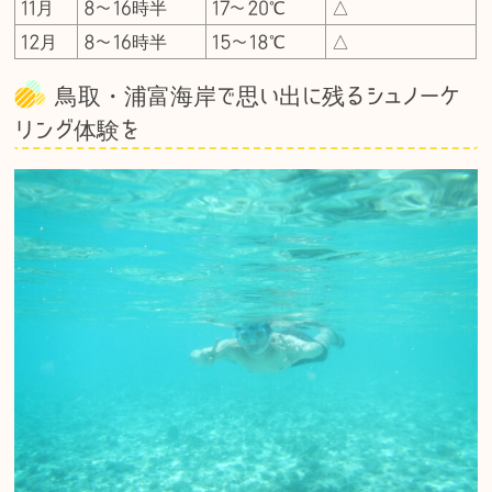
11月
8〜16時半
17〜20℃
△
12月
8〜16時半
15〜18℃
△
鳥取・浦富海岸で思い出に残るシュノーケ
リング体験を