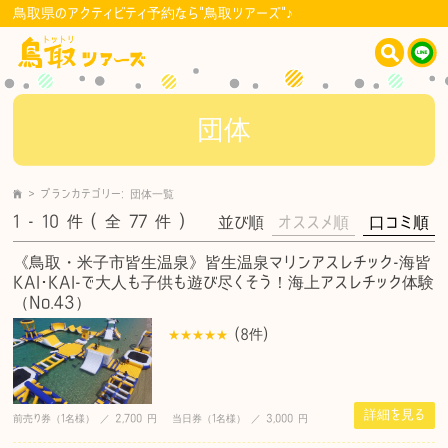
鳥取県のアクティビティ予約なら"鳥取ツアーズ"♪
団体
>
プランカテゴリー:
団体
一覧
1 - 10
件
( 全 77
件
)
並び順
オススメ順
口コミ順
《鳥取・米子市皆生温泉》皆生温泉マリンアスレチック-海皆
KAI･KAI-で大人も子供も遊び尽くそう！海上アスレチック体験
（No.43）
(8
件
)
詳細を見る
前売り券（1名様） ／ 2,700 円 当日券（1名様） ／ 3,000 円