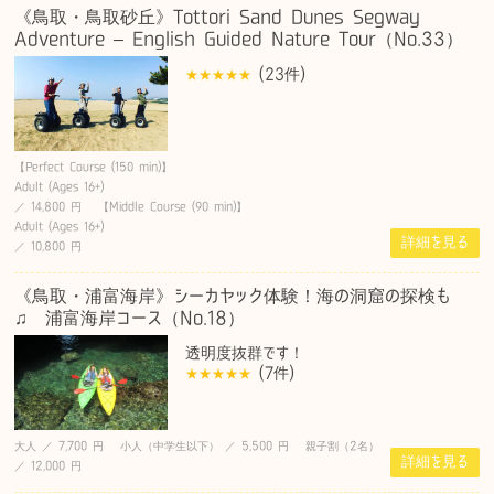
《鳥取・鳥取砂丘》Tottori Sand Dunes Segway
Adventure – English Guided Nature Tour（No.33）
(23
件
)
【Perfect Course (150 min)】
Adult (Ages 16+)
／ 14,800 円 【Middle Course (90 min)】
Adult (Ages 16+)
詳細を見る
／ 10,800 円
《鳥取・浦富海岸》シーカヤック体験！海の洞窟の探検も
♫ 浦富海岸コース（No.18）
透明度抜群です！
(7
件
)
大人 ／ 7,700 円 小人（中学生以下） ／ 5,500 円 親子割（2名）
詳細を見る
／ 12,000 円