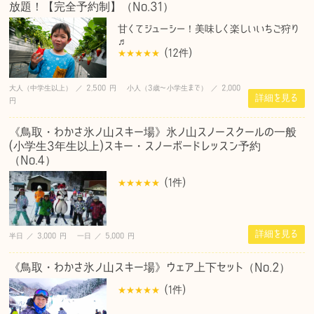
放題！【完全予約制】（No.31）
甘くてジューシー！美味しく楽しいいちご狩り
♬
(12
件
)
大人（中学生以上） ／ 2,500 円 小人（3歳〜小学生まで） ／ 2,000
詳細を見る
円
《鳥取・わかさ氷ノ山スキー場》氷ノ山スノースクールの一般
(小学生3年生以上)スキー・スノーボードレッスン予約
（No.4）
(1
件
)
詳細を見る
半日 ／ 3,000 円 一日 ／ 5,000 円
《鳥取・わかさ氷ノ山スキー場》ウェア上下セット（No.2）
(1
件
)