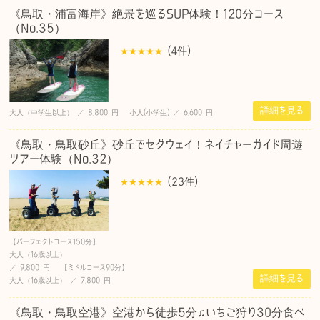
《鳥取・浦富海岸》絶景を巡るSUP体験！120分コース
（No.35）
(4
件
)
詳細を見る
大人（中学生以上） ／ 8,800 円 小人(小学生) ／ 6,600 円
《鳥取・鳥取砂丘》砂丘でセグウェイ！ネイチャーガイド周遊
ツアー体験（No.32）
(23
件
)
【パーフェクトコース150分】
大人（16歳以上）
／ 9,800 円 【ミドルコース90分】
詳細を見る
大人（16歳以上） ／ 7,800 円
《鳥取・鳥取空港》空港から徒歩5分♫いちご狩り30分食べ