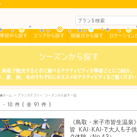
♪
季節から探す
エリアから探す
開催月から探す
ロケーション
シーズンから探す
鳥取で観光するときに遊べるアクティビティを季節ごとにご紹介。
春、夏、秋、冬のそれぞれにオススメのアクティビティをご覧ください
ホーム
>
プランカテゴリー:
シーズンから探す
一覧
1 - 10
件
( 全 91
件
)
《鳥取・米子市皆生温泉》
皆 KAI･KAI-で大人も
ク体験（No.43）