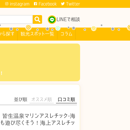
instagram
Facebook
Twitter
LINEで相談
から探す
観光スポット一覧
コラム
！
並び順
オススメ順
口コミ順
皆生温泉マリンアスレチック-海
子供も遊び尽くそう！海上アスレチッ