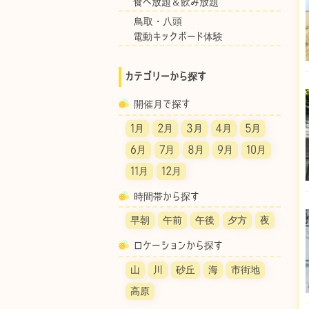
食べ放題＆飲み放題
鳥取・八頭
電動キックボード体験
カテゴリーから探す
開催月で探す
1月
2月
3月
4月
5月
6月
7月
8月
9月
10月
11月
12月
時間帯から探す
早朝
午前
午後
夕方
夜
ロケーションから探す
山
川
砂丘
海
市街地
高原