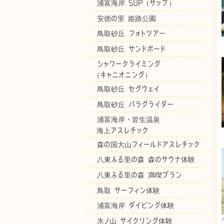
浦富海岸 SUP（サップ）
安徳の里 姫路公園
鳥取砂丘 フォトツアー
鳥取砂丘 サンドボード
シャワークライミング
（キャニオニング）
鳥取砂丘 セグウェイ
鳥取砂丘 パラグライダー
浦富海岸・皆生温泉
海上アスレチック
森の国大山フィールドアスレチック
八東ふる里の森 森のサウナ体験
八東ふる里の森 満喫プラン
鳥取 サーフィン体験
浦富海岸 ダイビング体験
氷ノ山 サイクリング体験