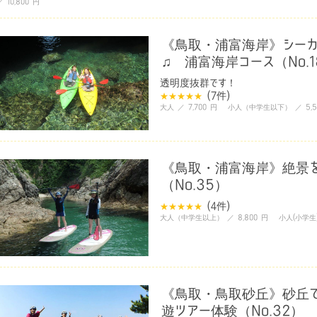
／ 10,800 円
《鳥取・浦富海岸》シーカ
♫ 浦富海岸コース（No.1
透明度抜群です！
(7
件
)
大人 ／ 7,700 円 小人（中学生以下） ／ 5,5
《鳥取・浦富海岸》絶景を
（No.35）
(4
件
)
大人（中学生以上） ／ 8,800 円 小人(小学生) 
《鳥取・鳥取砂丘》砂丘で
遊ツアー体験（No.32）