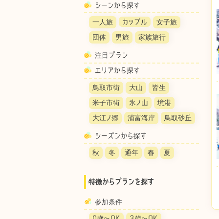
シーンから探す
一人旅
カップル
女子旅
団体
男旅
家族旅行
注目プラン
エリアから探す
鳥取市街
大山
皆生
米子市街
氷ノ山
境港
大江ノ郷
浦富海岸
鳥取砂丘
シーズンから探す
秋
冬
通年
春
夏
特徴からプランを探す
参加条件
0歳〜OK
3歳〜OK