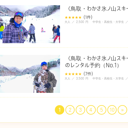
《鳥取・わかさ氷ノ山スキー
(1
件
)
大人 ／ 2,500 円 中学生・高校生・大学生 ／ 2
《鳥取・わかさ氷ノ山スキ
のレンタル予約（No.1）
(7
件
)
大人 ／ 3,500 円 中学生・高校生・大学生 ／ 2
1
2
3
4
5
10
»