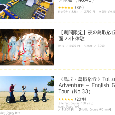
(8
件
)
前売り券（1名様） ／ 2,700 円 当日券（1名様）
【期間限定】夜の鳥取砂
面フォト体験
1名様 ／ 4,000 円 AR体験 ／ 2,000 円
《鳥取・鳥取砂丘》Tottori
Adventure – English G
Tour（No.33）
(23
件
)
【Perfect Course (150 min)】
Adult (Ages 16+)
／ 14,800 円 【Middle Course (90 min)】
Adult (Ages 16+)