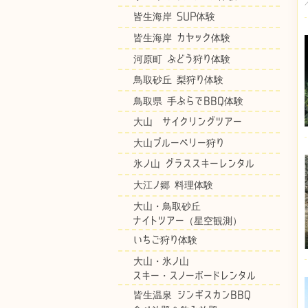
皆生海岸 SUP体験
皆生海岸 カヤック体験
河原町 ぶどう狩り体験
鳥取砂丘 梨狩り体験
鳥取県 手ぶらでBBQ体験
大山 サイクリングツアー
大山ブルーベリー狩り
氷ノ山 グラススキーレンタル
大江ノ郷 料理体験
大山・鳥取砂丘
ナイトツアー（星空観測）
いちご狩り体験
大山・氷ノ山
スキー・スノーボードレンタル
皆生温泉 ジンギスカンBBQ