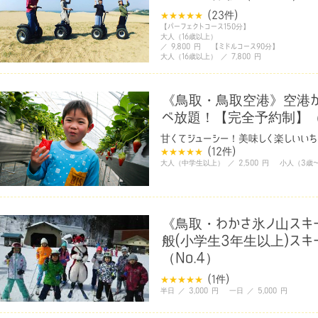
(23
件
)
【パーフェクトコース150分】
大人（16歳以上）
／ 9,800 円 【ミドルコース90分】
大人（16歳以上） ／ 7,800 円
《鳥取・鳥取空港》空港か
べ放題！【完全予約制】（N
甘くてジューシー！美味しく楽しいい
(12
件
)
大人（中学生以上） ／ 2,500 円 小人（3歳〜
《鳥取・わかさ氷ノ山スキ
般(小学生3年生以上)スキ
（No.4）
(1
件
)
半日 ／ 3,000 円 一日 ／ 5,000 円