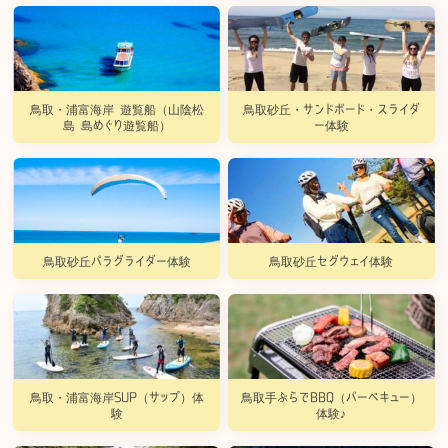
鳥取・浦富海岸 遊覧船（山陰松
鳥取砂丘・サンドボード・スライダ
島 島めぐり遊覧船）
ー体験
鳥取砂丘パラグライダー体験
鳥取砂丘セグウェイ体験
鳥取・浦富海岸SUP（サップ）体
鳥取手ぶらでBBQ（バーベキュー）
験
体験♪