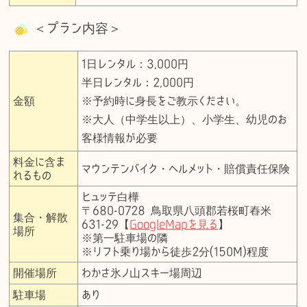
＜プラン内容＞
1日レンタル：3,000円
半日レンタル：2,000円
金額
※予約時に身長をご教示ください。
※大人（中学生以上）、小学生、幼児のお
客様情報が必要
料金に含ま
マウンテンバイク・ヘルメット・賠償責任保険
れるもの
ヒュッテ白樺
〒680-0728 鳥取県八頭郡若桜町舂米
集合・解散
631-29【
GoogleMapを見る
】
場所
※第一駐車場の隣
※リフト乗り場から徒歩2分(150M)程度
開催場所
わかさ氷ノ山スキー場周辺
駐車場
あり