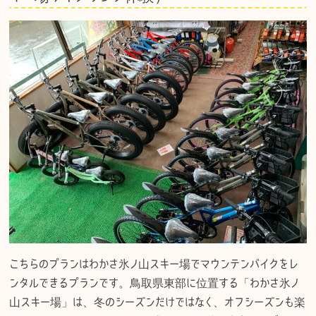
e
te
n
k
b
r
a
et
o
o
k
こちらのプランはわかさ氷ノ山スキー場でマウンテンバイクをレ
ンタルできるプランです。鳥取県東部に位置する「わかさ氷ノ
山スキー場」は、冬のシーズンだけではなく、オフシーズンも楽