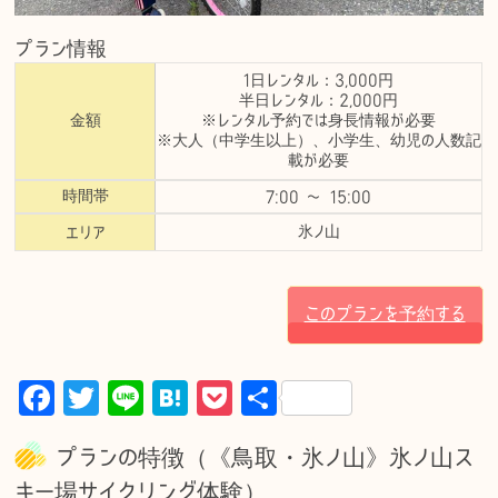
プラン情報
1日レンタル：
3,000円
半日レンタル：
2,000円
金額
※レンタル予約では身長情報が必要
※大人（中学生以上）、小学生、幼児の人数記
載が必要
時間帯
7:00 〜 15:00
氷ノ山
エリア
このプランを予約する
F
T
Li
H
P
共
a
w
n
at
o
有
プランの特徴（《鳥取・氷ノ山》氷ノ山ス
c
it
e
e
c
キー場サイクリング体験）