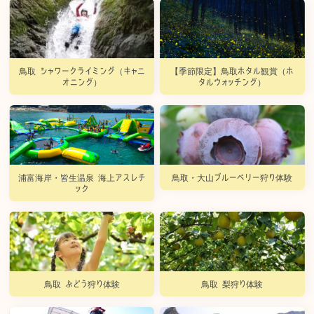
鳥取 シャワークライミング（キャニ
【季節限定】鳥取ホタル観賞（ホ
オニング）
タルウォッチング）
浦富海岸・皆生温泉 海上アスレチ
鳥取・大山ブルーベリー狩り体験
ック
鳥取 ぶどう狩り体験
鳥取 梨狩り体験