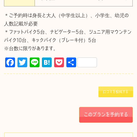
＊ご予約時は身長と大人（中学生以上）、小学生、幼児の
人数記載が必要
＊ファットバイク5台、ナビゲーター5台、ジュニア用マウンテン
バイク10台、キックバイク（ブレーキ付）5台
※台数に限りがあります。
F
T
Li
H
P
共
a
w
n
at
o
有
c
it
e
e
c
e
te
n
k
口コミを投稿する
b
r
a
et
o
このプランを予約する
o
k