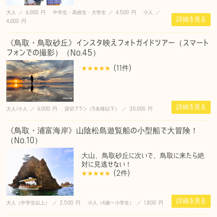
大人 ／ 6,000 円 中学生・高校生・大学生 ／ 4,500 円 小人 ／
詳細を見る
4,000 円
《鳥取・鳥取砂丘》インスタ映えフォトガイドツアー（スマート
フォンでの撮影）（No.45）
(11
件
)
詳細を見る
大人/小人 ／ 6,000 円 貸切プラン（5名様以下） ／ 30,000 円
《鳥取・浦富海岸》山陰松島遊覧船の小型船で大冒険！
（No.10）
大山、鳥取砂丘に次いで、鳥取に来たら絶
対に見逃せない！
(2
件
)
詳細を見る
大人（中学生以上） ／ 2,500 円 小人（4歳〜小学生） ／ 1,800 円