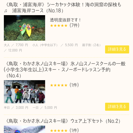
《鳥取・浦富海岸》シーカヤック体験！海の洞窟の探検も
♫ 浦富海岸コース（No.18）
透明度抜群です！
(7
件
)
大人 ／ 7,700 円 小人（中学生以下） ／ 5,500 円 親子割（2名）
詳細を見る
／ 12,000 円
《鳥取・わかさ氷ノ山スキー場》氷ノ山スノースクールの一般
(小学生3年生以上)スキー・スノーボードレッスン予約
（No.4）
(1
件
)
詳細を見る
半日 ／ 3,000 円 一日 ／ 5,000 円
《鳥取・わかさ氷ノ山スキー場》ウェア上下セット（No.2）
(1
件
)