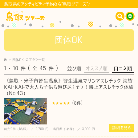
鳥取県のアクティビティ予約なら"鳥取ツアーズ"♪
団体OK
>
団体OK
のプラン一覧
1 - 10
件
( 全 45
件
)
並び順
オススメ順
口コミ順
《鳥取・米子市皆生温泉》皆生温泉マリンアスレチック-海皆
KAI･KAI-で大人も子供も遊び尽くそう！海上アスレチック体験
（No.43）
(8
件
)
詳細を見る
前売り券（1名様） ／ 2,700 円 当日券（1名様） ／ 3,000 円