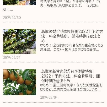
鳥取県と言えば「梨」が非常に有名！ 出
典：鳥取県 鳥取県と言えば、「20世紀
梨」…
2019/09/30
鳥取の梨狩り体験特集2022！予約方
法、料金や場所、開催時期を総まと
め
はじめに 全国的にも有名な梨の生産地である
鳥取県。この8〜10月はまさに梨の最盛…
2019/09/04
鳥取の新甘泉(梨)狩り体験特集
2022！予約方法、料金や場所、開
催時期を総まとめ
はじめに 梨王国鳥取県！なんと20世紀梨を
はじめとした青梨の生産量は全国シェアの…
2019/08/04