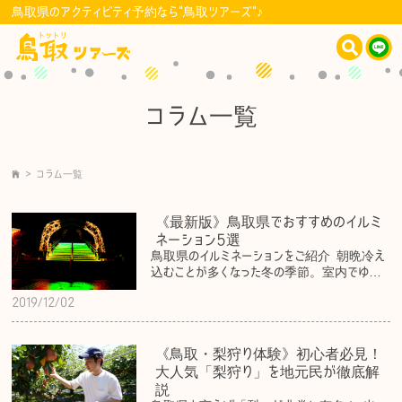
鳥取県のアクティビティ予約なら"鳥取ツアーズ"♪
コラム
一覧
>
コラム
一覧
《最新版》鳥取県でおすすめのイルミ
ネーション5選
鳥取県のイルミネーションをご紹介 朝晩冷え
込むことが多くなった冬の季節。室内でゆ…
2019/12/02
《鳥取・梨狩り体験》初心者必見！
大人気「梨狩り」を地元民が徹底解
説