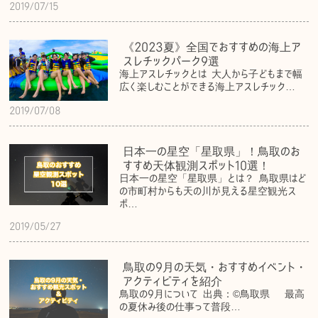
2019/07/15
《2023夏》全国でおすすめの海上ア
スレチックパーク9選
海上アスレチックとは 大人から子どもまで幅
広く楽しむことができる海上アスレチック…
2019/07/08
日本一の星空「星取県」！鳥取のお
すすめ天体観測スポット10選！
日本一の星空「星取県」とは？ 鳥取県はど
の市町村からも天の川が見える星空観光ス
ポ…
2019/05/27
鳥取の9月の天気・おすすめイベント・
アクティビティを紹介
鳥取の9月について 出典：©︎鳥取県 最高
の夏休み後の仕事って普段…