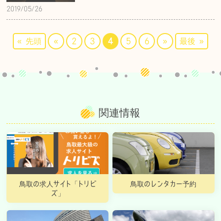
2019/05/26
« 先頭
«
2
3
4
5
6
»
最後 »
関連情報
鳥取の求人サイト「トリビ
鳥取のレンタカー予約
ズ」