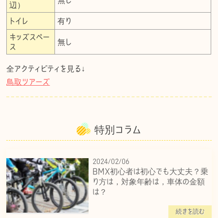
無し
辺）
トイレ
有り
キッズスペー
無し
ス
全アクティビティを見る↓
鳥取ツアーズ
特別コラム
2024/02/06
BMX初心者は初心でも大丈夫？乗
り方は，対象年齢は，車体の金額
は？
続きを読む