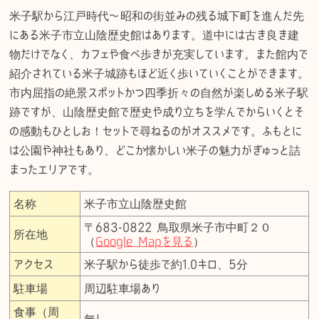
米子駅から江戸時代〜昭和の街並みの残る城下町を進んだ先
にある米子市立山陰歴史館はあります。道中には古き良き建
物だけでなく、カフェや食べ歩きが充実しています。また館内で
紹介されている米子城跡もほど近く歩いていくことができます。
市内屈指の絶景スポットかつ四季折々の自然が楽しめる米子駅
跡ですが、山陰歴史館で歴史や成り立ちを学んでからいくとそ
の感動もひとしお！セットで尋ねるのがオススメです。ふもとに
は公園や神社もあり、どこか懐かしい米子の魅力がぎゅっと詰
まったエリアです。
名称
米子市立山陰歴史館
〒683-0822 鳥取県米子市中町２０
所在地
（
Google Mapを見る
）
アクセス
米子駅から徒歩で約1.0キロ、5分
駐車場
周辺駐車場あり
食事（周