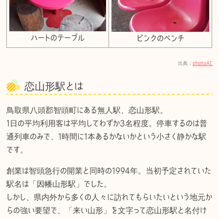
ハートのテーブル
ピンクのベンチ
出典：
photoAC
恋山形駅とは
鳥取県八頭郡智頭町にある無人駅、恋山形駅。
1日の平均利用客は平均してわずか3名程度。停車するのは普
通列車のみで、1時間に1本あるかないかという小さく静かな駅
です。
創業は智頭急行の開業と同時の1994年。当初予定されていた
駅名は「因幡山形駅」でした。
しかし、県内外から多くの人々に訪れてもらいたいという地元か
らの強い要望で、「来い山形」を文字って恋山形駅と名付け