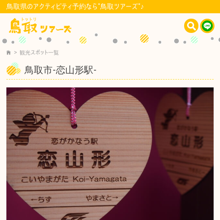
鳥取県のアクティビティ予約なら"鳥取ツアーズ"♪
>
観光スポット一覧
鳥取市-恋山形駅-