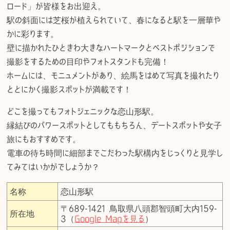
ロード」が皆様をお出迎え。
駅の斜面には芝桜が植えられていて、春になると駅を一層華や
かに彩ります。
壁に描かれたひときわ大きなハートマークとベストポジションで
撮影をするための目印やフォトスタンドも完備！
ホームには、モニュメントがあり、絵馬をはめて写真を撮れたり
ととにかく撮影スポットが満載です！
どこを撮ってもフォトジェニックな恋山形駅。
縁結びのパワースポットとしてももちろん、デートスポットや女子
旅にもおすすめです。
電車の待ち時間に細部までこだわった駅構内をじっくりと見学し
てみてはいかがでしょうか？
名称
恋山形駅
〒689-1421 鳥取県八頭郡智頭町大内159-
所在地
3（
Google Mapを見る
）