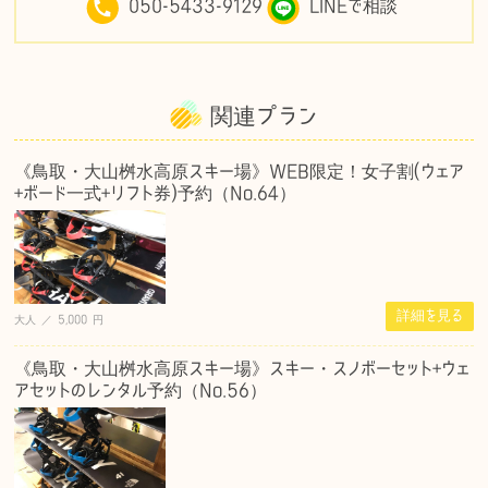
050-5433-9129
LINEで相談
関連プラン
《鳥取・大山桝水高原スキー場》WEB限定！女子割(ウェア
+ボード一式+リフト券)予約（No.64）
詳細を見る
大人 ／ 5,000 円
《鳥取・大山桝水高原スキー場》スキー・スノボーセット+ウェ
アセットのレンタル予約（No.56）