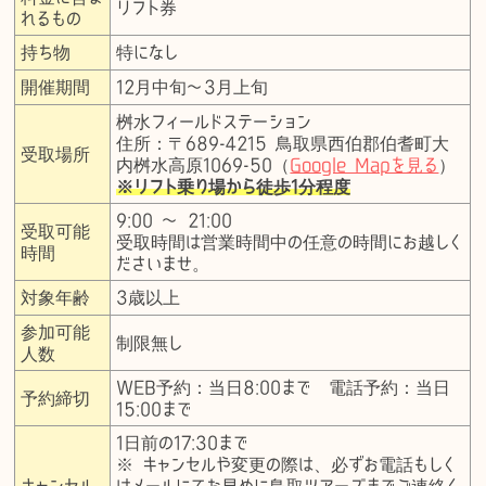
リフト券
れるもの
持ち物
特になし
開催期間
12月中旬〜3月上旬
桝水フィールドステーション
住所：〒689-4215 鳥取県西伯郡伯耆町大
受取場所
内桝水高原1069-50
（
Google Mapを見る
）
※リフト乗り場から徒歩1分程度
9:00 〜 21:00
受取可能
受取時間は営業時間中の任意の時間にお越しく
時間
ださいませ。
対象年齢
3歳以上
参加可能
制限無し
人数
WEB予約：当日8:00まで 電話予約：当日
予約締切
15:00まで
1日前の17:30まで
※ キャンセルや変更の際は、必ずお電話もしく