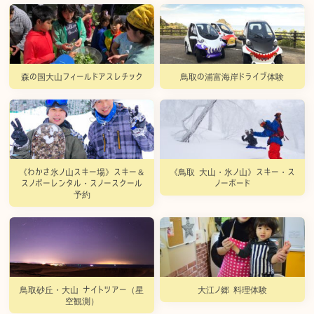
森の国大山フィールドアスレチック
鳥取の浦富海岸ドライブ体験
《わかさ氷ノ山スキー場》スキー＆
《鳥取 大山・氷ノ山》スキー・ス
スノボーレンタル・スノースクール
ノーボード
予約
鳥取砂丘・大山 ナイトツアー（星
大江ノ郷 料理体験
空観測）