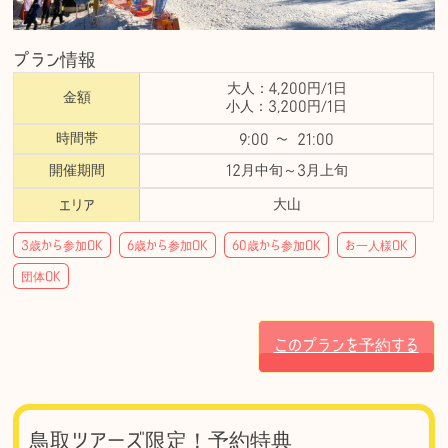
プラン情報
大人：
4,200円
/1日
金額
小人：
3,200円
/1日
時間帯
9:00 〜 21:00
開催期間
12月中旬～3月上旬
大山
エリア
3歳から参加OK
6歳から参加OK
60歳から参加OK
お一人様OK
団体OK
このプランを予約する
鳥取ツアーズ限定！予約特典