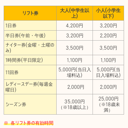
大人(中学生以
小人(小学生
リフト券
上)
以下)
1日券
4,200円
3,200円
半日券(午前・午後)
3,200円
2,200円
ナイター券(金曜・土曜の
3,500円
3,500円
み)
1時間券(平日限定)
1,100円
1,100円
5,000円(当日入
5,000円(当
11回券
場料込)
日入場料込)
レディースデー券(毎週金
2,000円
2,000円
曜日)
25,000円
35,000円
シーズン券
（※18歳未
（※18歳以上）
満）
※ 各リフト券の有効時間