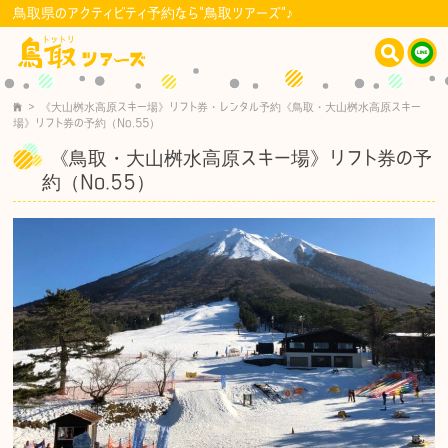
鳥取県のアクティビティ予約なら"鳥取ツアーズ"♪
>
《大山桝水高原スキー場》リフト券・レンタル予約
《鳥取・大山桝水高原スキー
場》リフト券の予約（No.55）
《鳥取・大山桝水高原スキー場》リフト券の予
約（No.55）