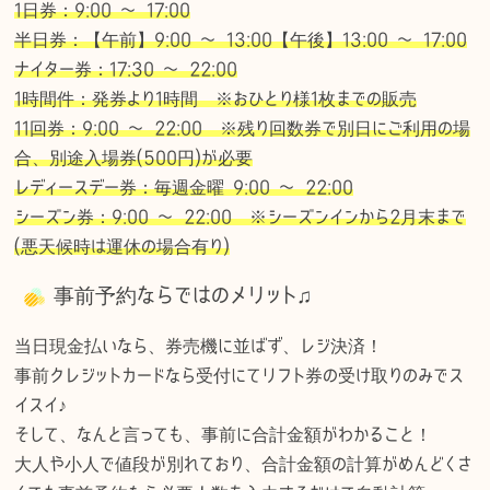
1日券：9:00 〜 17:00
半日券：【午前】9:00 〜 13:00【午後】13:00 〜 17:00
ナイター券：17:30 〜 22:00
1時間件：発券より1時間 ※おひとり様1枚までの販売
11回券：9:00 〜 22:00 ※残り回数券で別日にご利用の場
合、別途入場券(500円)が必要
レディースデー券：毎週金曜 9:00 〜 22:00
シーズン券：9:00 〜 22:00 ※シーズンインから2月末まで
(悪天候時は運休の場合有り)
事前予約ならではのメリット♫
当日現金払いなら、券売機に並ばず、レジ決済！
事前クレジットカードなら受付にてリフト券の受け取りのみでス
イスイ♪
そして、なんと言っても、事前に合計金額がわかること！
大人や小人で値段が別れており、合計金額の計算がめんどくさ