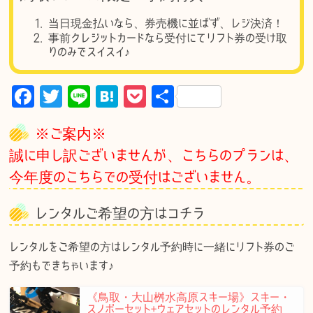
当日現金払いなら、券売機に並ばず、レジ決済！
事前クレジットカードなら受付にてリフト券の受け取
りのみでスイスイ♪
F
T
Li
H
P
共
a
w
n
at
o
有
※ご案内※
c
it
e
e
c
誠に申し訳ございませんが、こちらのプランは、
e
te
n
k
今年度のこちらでの受付はございません。
b
r
a
et
o
レンタルご希望の方はコチラ
o
レンタルをご希望の方はレンタル予約時に一緒にリフト券のご
k
予約もできちゃいます♪
《鳥取・大山桝水高原スキー場》スキー・
スノボーセット+ウェアセットのレンタル予約