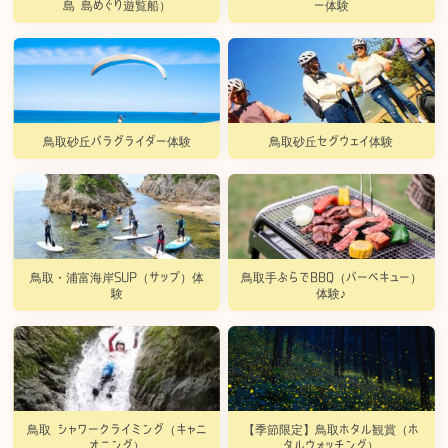
島 島めぐり遊覧船）
ー体験
鳥取砂丘パラグライダー体験
鳥取砂丘セグウェイ体験
鳥取・浦富海岸SUP（サップ）体
鳥取手ぶらでBBQ（バーベキュー）
験
体験♪
鳥取 シャワークライミング（キャニ
【季節限定】鳥取ホタル観賞（ホ
オニング）
タルウォッチング）