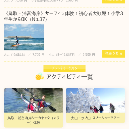
大人 ／ 7,000 円 小学生(身長125cm〜) ／ 5,500 円
《鳥取・浦富海岸》サーフィン体験！初心者大歓迎！小学3
年生からOK（No.37）
詳細を見る
大人（16歳以上） ／ 7,700 円 小人（8〜15歳以下） ／ 5,500 円
プランをもっと見る
アクティビティ一覧
鳥取・浦富海岸シーカヤック（カヌ
大山・氷ノ山 スノーシューツアー
ー）体験