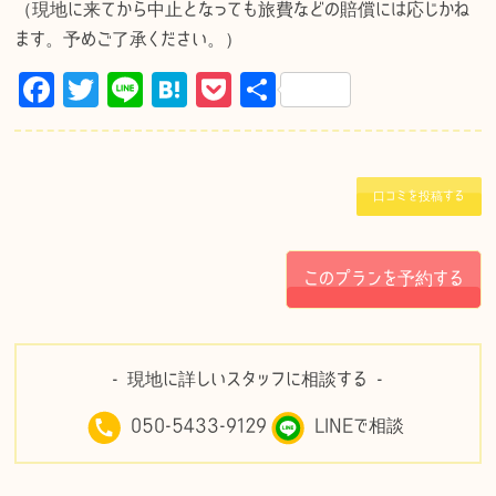
（現地に来てから中止となっても旅費などの賠償には応じかね
ます。予めご了承ください。）
F
T
Li
H
P
共
a
w
n
at
o
有
c
it
e
e
c
e
te
n
k
口コミを投稿する
b
r
a
et
o
このプランを予約する
o
k
- 現地に詳しいスタッフに相談する -
050-5433-9129
LINEで相談