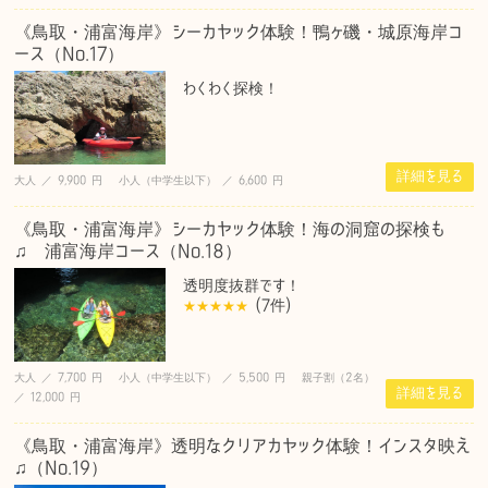
《鳥取・浦富海岸》シーカヤック体験！鴨ヶ磯・城原海岸コ
ース（No.17）
わくわく探検！
詳細を見る
大人 ／ 9,900 円 小人（中学生以下） ／ 6,600 円
《鳥取・浦富海岸》シーカヤック体験！海の洞窟の探検も
♫ 浦富海岸コース（No.18）
透明度抜群です！
(7
件
)
大人 ／ 7,700 円 小人（中学生以下） ／ 5,500 円 親子割（2名）
詳細を見る
／ 12,000 円
《鳥取・浦富海岸》透明なクリアカヤック体験！インスタ映え
♫（No.19）