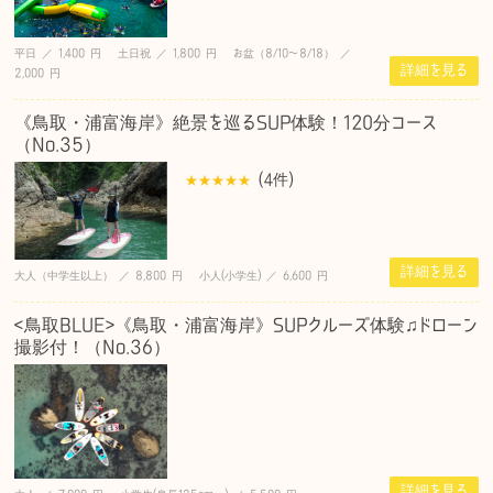
平日 ／ 1,400 円 土日祝 ／ 1,800 円 お盆（8/10〜8/18） ／
詳細を見る
2,000 円
《鳥取・浦富海岸》絶景を巡るSUP体験！120分コース
（No.35）
(4
件
)
詳細を見る
大人（中学生以上） ／ 8,800 円 小人(小学生) ／ 6,600 円
<鳥取BLUE>《鳥取・浦富海岸》SUPクルーズ体験♫ドローン
撮影付！（No.36）
詳細を見る