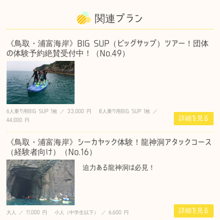
関連プラン
《鳥取・浦富海岸》BIG SUP（ビッグサップ）ツアー！団体
の体験予約絶賛受付中！（No.49）
6人乗り用BIG SUP 1枚 ／ 33,000 円 8人乗り用BIG SUP 1枚 ／
詳細を見る
44,000 円
《鳥取・浦富海岸》シーカヤック体験！龍神洞アタックコース
（経験者向け）（No.16）
迫力ある龍神洞は必見！
詳細を見る
大人 ／ 11,000 円 小人（中学生以下） ／ 6,600 円