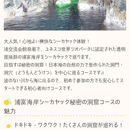
大人気！心地よい爽快なシーカヤック体験！
渚交流会館発着で、ユネスコ世界ジオパークに認定された透明
度抜群の浦富海岸をシーカヤックで巡ります。
目指すは秘密の洞窟！日本海の自然の力で形作られた洞門・
洞穴（どうもんどうけつ）を中心に巡るコースです♫
波のない川から海に出るので、初めて参加の方でも安心してス
タートできる初心者向けコースです。
浦富海岸シーカヤック秘密の洞窟コースの
魅力
ドキドキ・ワクワク！たくさんの洞窟が巡れる！