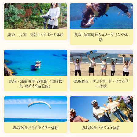
鳥取・八頭 電動キックボード体験
鳥取･浦富海岸シュノーケリング体
験
鳥取・浦富海岸 遊覧船（山陰松
鳥取砂丘・サンドボード・スライダ
島 島めぐり遊覧船）
ー体験
鳥取砂丘パラグライダー体験
鳥取砂丘セグウェイ体験