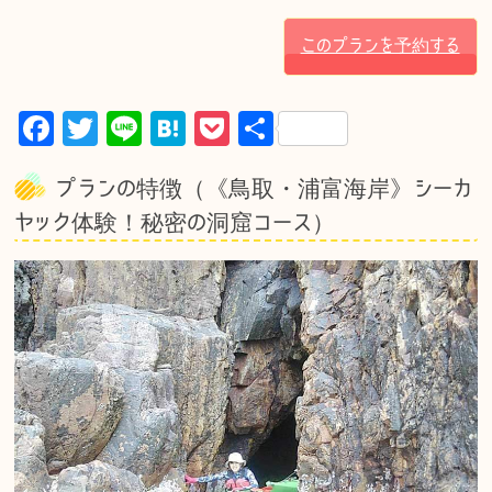
このプランを予約する
F
T
Li
H
P
共
a
w
n
at
o
有
プランの特徴（《鳥取・浦富海岸》シーカ
c
it
e
e
c
ヤック体験！秘密の洞窟コース）
e
te
n
k
b
r
a
et
o
o
k