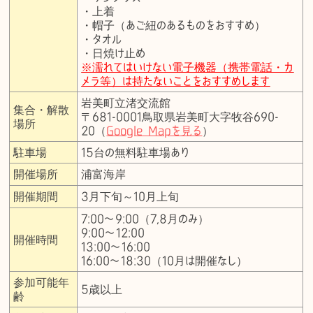
・上着
・帽子（あご紐のあるものをおすすめ）
・タオル
・日焼け止め
※濡れてはいけない電子機器（携帯電話・カ
メラ等）は持たないことをおすすめします
岩美町立渚交流館
集合・解散
〒681-0001鳥取県岩美町大字牧谷690-
場所
20（
Google Mapを見る
）
駐車場
15台の無料駐車場あり
開催場所
浦富海岸
開催期間
3月下旬～10月上旬
7:00〜9:00（7,8月のみ）
9:00〜12:00
開催時間
13:00〜16:00
16:00〜18:30（10月は開催なし）
参加可能年
5歳以上
齢