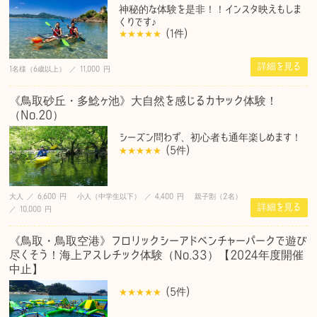
神秘的な体験を是非！！インスタ映えもしま
くりです♪
(1
件
)
詳細を見る
1名様（6歳以上） ／ 11,000 円
《鳥取砂丘・多鯰ヶ池》大自然を感じるカヤック体験！
（No.20）
シーズン問わず、初心者も通年楽しめます！
(5
件
)
大人 ／ 6,600 円 小人（中学生以下） ／ 4,400 円 親子割（2名）
詳細を見る
／ 10,000 円
《鳥取・鳥取空港》フロリックシーアドベンチャーパークで遊び
尽くそう！海上アスレチック体験（No.33）【2024年度開催
中止】
(5
件
)