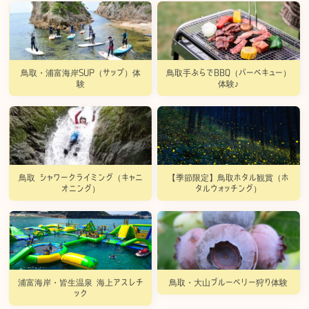
鳥取・浦富海岸SUP（サップ）体
鳥取手ぶらでBBQ（バーベキュー）
験
体験♪
鳥取 シャワークライミング（キャニ
【季節限定】鳥取ホタル観賞（ホ
オニング）
タルウォッチング）
浦富海岸・皆生温泉 海上アスレチ
鳥取・大山ブルーベリー狩り体験
ック