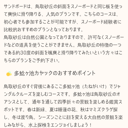
サンドボードは、鳥取砂丘の斜面をスノーボードと同じ板を使っ
て爽快に滑り降りる、人気のプランです。こちらのコースは、
初心者でも参加することが可能ですが、スノーボード経験者に
比較的おすすめのプランとなっております。
鳥取砂丘は自然公園となっておりますので、許可なくスノーボー
ドなどの道具を使うことができません。鳥取砂丘の特徴の一つ
である約30度の斜面を颯爽と滑り降りてみたいという方々はこ
ちらのプランをご予約下さい。
多鯰ヶ池カヤックのおすすめポイント
鳥取砂丘のすぐ背後にあるここ多鯰ヶ池（たねがいけ）でジャ
ングルクルーズを楽しむコースです。多鯰ヶ池は鳥取砂丘のオ
アシスとして、通年を通して四季折々の景観を楽しめる鑑賞ス
ポットです。春は新緑、夏は睡蓮の花、秋はマミズクラゲ探
し、冬は渡り鳥。シーズンごとに顔を変える大自然の景観を楽
しみながら、水上探検をエンジョイしましょう！