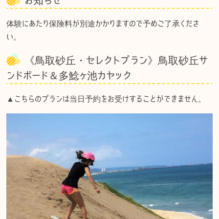
お知らせ
b
r
a
et
o
体験にあたり保険料が別途かかりますので予めご了承くださ
い。
o
k
《鳥取砂丘・セレクトプラン》鳥取砂丘サ
ンドボード＆多鯰ヶ池カヤック
▲こちらのプランは当日予約をお受けすることができません。