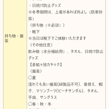
・日焼け防止グッズ
※冬季期間は、上着があれば尚よし（防寒対
策）
《持ち物（※必須）》
・靴下
持ち物・服
※当日は靴下でご体験いただきます
装
《その他任意》
飲み物（水分補給用）、タオル、日焼け防止
グッズ
【多鯰ヶ池カヤック】
《服装》
◯夏
濡れても良い服装(綿製品不可)、着替え、帽
子、マリンブーツ(ビーチサンダル)、タオル、
手袋、サングラス
◯春・秋・冬