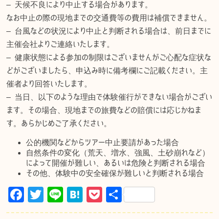
– 天候不良により中止する場合があります。
なお中止の際の現地までの交通費等の費用は補償できません。
– 台風などの状況により中止と判断される場合は、前日までに
主催会社よりご連絡いたします。
– 健康状態による参加の制限はございませんがご心配な症状な
どがございましたら、申込み時に備考欄にご記載ください。主
催者より回答いたします。
– 当日、以下のような理由で体験催行ができない場合がござい
ます。その場合、現地までの旅費などの賠償には応じかねま
す。あらかじめご了承ください。
公的機関などからツアー中止要請があった場合
自然条件の変化（荒天、増水、強風、土砂崩れなど）
によって開催が難しい、あるいは危険と判断される場合
その他、体験中の安全確保が難しいと判断される場合
F
T
Li
H
P
共
a
w
n
at
o
有