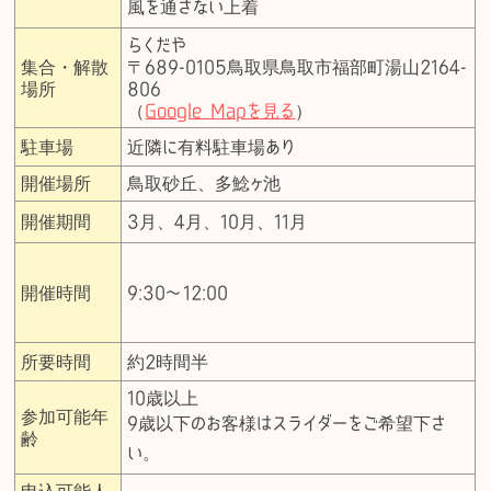
風を通さない上着
らくだや
集合・解散
〒689-0105鳥取県鳥取市福部町湯山2164-
場所
806
（
Google Mapを見る
）
駐車場
近隣に有料駐車場あり
開催場所
鳥取砂丘、多鯰ヶ池
開催期間
3月、4月、10月、11月
開催時間
9:30〜12:00
所要時間
約2時間半
10歳以上
参加可能年
9歳以下のお客様はスライダーをご希望下さ
齢
い。