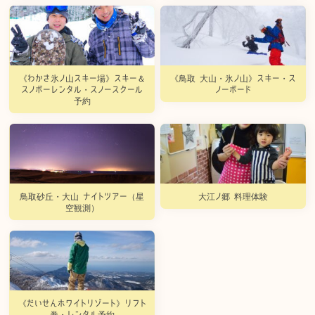
《わかさ氷ノ山スキー場》スキー＆
《鳥取 大山・氷ノ山》スキー・ス
スノボーレンタル・スノースクール
ノーボード
予約
鳥取砂丘・大山 ナイトツアー（星
大江ノ郷 料理体験
空観測）
《だいせんホワイトリゾート》リフト
券・レンタル予約