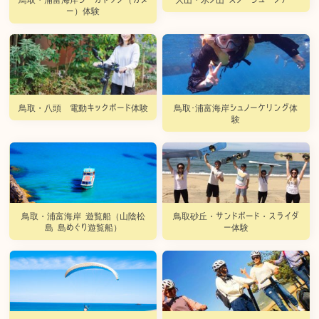
ー）体験
鳥取・八頭 電動キックボード体験
鳥取･浦富海岸シュノーケリング体
験
鳥取・浦富海岸 遊覧船（山陰松
鳥取砂丘・サンドボード・スライダ
島 島めぐり遊覧船）
ー体験