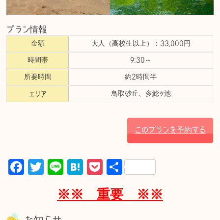
プラン情報
金額
大人（高校生以上）：
33,000円
時間帯
9:30～
所要時間
約2時間半
鳥取砂丘、多鯰ヶ池
エリア
このプランを予約する
F
T
Li
H
P
共
a
w
n
at
o
有
※※ 重要 ※※
c
it
e
e
c
e
te
n
k