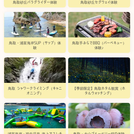
鳥取砂丘パラグライダー体験
鳥取砂丘セグウェイ体験
鳥取・浦富海岸SUP（サップ）体
鳥取手ぶらでBBQ（バーベキュー）
験
体験♪
鳥取 シャワークライミング（キャニ
【季節限定】鳥取ホタル観賞（ホ
オニング）
タルウォッチング）
浦富海岸・皆生温泉 海上アスレチ
鳥取・大山ブルーベリー狩り体験