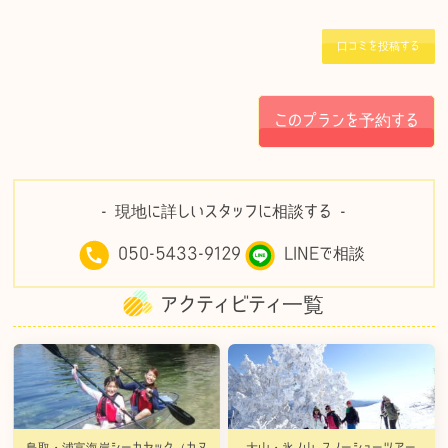
c
it
e
e
c
e
te
n
k
口コミを投稿する
b
r
a
et
o
このプランを予約する
o
k
- 現地に詳しいスタッフに相談する -
050-5433-9129
LINEで相談
アクティビティ一覧
鳥取・浦富海岸シーカヤック（カヌ
大山・氷ノ山 スノーシューツアー