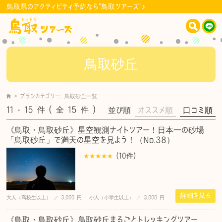
鳥取県のアクティビティ予約なら"鳥取ツアーズ"♪
鳥取砂丘
>
プランカテゴリー:
鳥取砂丘
一覧
11 - 15
件
( 全 15
件
)
並び順
オススメ順
口コミ順
《鳥取・鳥取砂丘》星空観測ナイトツアー！日本一の砂場
「鳥取砂丘」で満天の星空を見よう！（No.38）
(10
件
)
詳細を見る
大人（高校生以上） ／ 3,000 円 小人（小学生以上） ／ 3,000 円
《鳥取・鳥取砂丘》鳥取砂丘まるごとトレッキングツアー