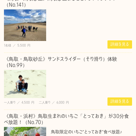
（No.141）
詳細を見る
1名様 ／ 5,500 円
《鳥取・鳥取砂丘》サンドスライダー（そり滑り）体験
（No.99）
詳細を見る
一人乗り ／ 4,500 円 二人乗り ／ 6,000 円
《鳥取・浜村》鳥取生まれのいちご「とっておき」が30分食
べ放題！（No.70）
鳥取限定のいちご”とっておき”食べ放題♪