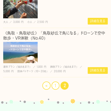
詳細を見る
大人 ／ 3,000 円 小人 ／ 2,500 円
《鳥取・鳥取砂丘》「鳥取砂丘で鳥になる」ドローンで空中
散歩・VR体験（No.40）
通常プラン（1組4名まで） ／ 1,000 円 満喫プラン（1組4名まで） ／
詳細を見る
5,000 円 団体パッケージ（10〜20名） ／ 20,000 円
«
1
2