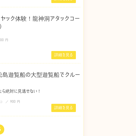
ヤック体験！龍神洞アタックコー
6）
00 円
詳細を見る
松島遊覧船の大型遊覧船でクルー
たら絶対に見逃せない！
） ／ 900 円
詳細を見る
5