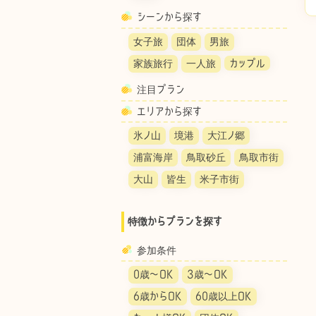
シーンから探す
女子旅
団体
男旅
家族旅行
一人旅
カップル
注目プラン
エリアから探す
氷ノ山
境港
大江ノ郷
浦富海岸
鳥取砂丘
鳥取市街
大山
皆生
米子市街
特徴からプランを探す
参加条件
0歳〜OK
3歳〜OK
6歳からOK
60歳以上OK