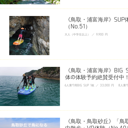
《鳥取・浦富海岸》SUP
（No.51）
大人（中学生以上） ／ 9,900 円
《鳥取・浦富海岸》BIG 
体の体験予約絶賛受付中！（
6人乗り用BIG SUP 1枚 ／ 33,000 円 8人乗り用
《鳥取・鳥取砂丘》「鳥取
中散歩・VR体験（No.40