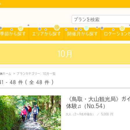
♪
季節から探す
エリアから探す
開催月から探す
ロケーション
10月
ホーム
>
プランカテゴリー:
10月
一覧
41 - 48
件
( 全 48
件
)
《鳥取・大山観光局》ガイ
体験♫（No.54）
大人（2〜9名の場合） ／ 5,000 円