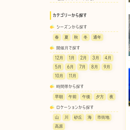
カテゴリーから探す
シーズンから探す
春
夏
秋
冬
通年
開催月で探す
12月
1月
2月
3月
4月
5月
6月
7月
8月
9月
10月
11月
時間帯から探す
早朝
午前
午後
夕方
夜
ロケーションから探す
山
川
砂丘
海
市街地
高原