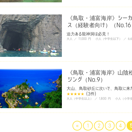
《鳥取・浦富海岸》シーカ
ス（経験者向け）（No.1
迫力ある龍神洞は必見！
大人 ／ 11,000 円 小人（中学生以下） ／ 6,6
《鳥取・浦富海岸》山陰
ジング（No.9）
大山、鳥取砂丘に次いで、鳥取に来
(3
件
)
大人（中学生以上） ／ 1,800 円 小人（小学生
«
1
2
3
4