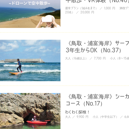
通常プラン（1組4名まで） ／ 1,000 円 満喫プ
20名） ／ 20,000 円
《鳥取・浦富海岸》サー
3年生からOK（No.37）
大人（16歳以上） ／ 7,700 円 小人（8〜15歳
《鳥取・浦富海岸》シーカ
コース（No.17）
わくわく探検！
大人 ／ 9,900 円 小人（中学生以下） ／ 6,6