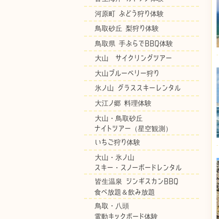
河原町 ぶどう狩り体験
鳥取砂丘 梨狩り体験
鳥取県 手ぶらでBBQ体験
大山 サイクリングツアー
大山ブルーベリー狩り
氷ノ山 グラススキーレンタル
大江ノ郷 料理体験
大山・鳥取砂丘
ナイトツアー（星空観測）
いちご狩り体験
大山・氷ノ山
スキー・スノーボードレンタル
皆生温泉 ジンギスカンBBQ
食べ放題＆飲み放題
鳥取・八頭
電動キックボード体験