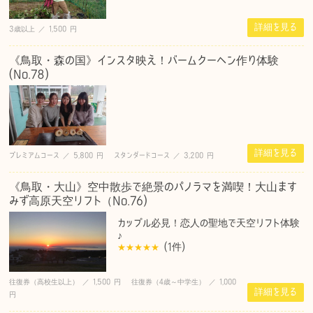
詳細を見る
3歳以上 ／ 1,500 円
《鳥取・森の国》インスタ映え！バームクーヘン作り体験
(No.78)
詳細を見る
プレミアムコース ／ 5,800 円 スタンダードコース ／ 3,200 円
《鳥取・大山》空中散歩で絶景のパノラマを満喫！大山ます
みず高原天空リフト（No.76)
カップル必見！恋人の聖地で天空リフト体験
♪
(1
件
)
往復券（高校生以上） ／ 1,500 円 往復券（4歳～中学生） ／ 1,000
詳細を見る
円