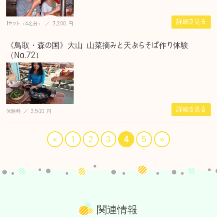
詳細を見る
1セット（4名分） ／ 3,200 円
《鳥取・森の国》大山 山菜摘みと天ぷらそば作り体験
（No.72）
詳細を見る
体験料 ／ 2,500 円
«
1
2
3
4
5
»
関連情報