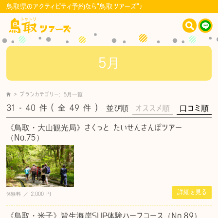
鳥取県のアクティビティ予約なら"鳥取ツアーズ"♪
5月
>
プランカテゴリー:
5月
一覧
31 - 40
件
( 全 49
件
)
並び順
オススメ順
口コミ順
《鳥取・大山観光局》さくっと だいせんさんぽツアー
（No.75）
詳細を見る
体験料 ／ 2,000 円
《鳥取・米子》皆生海岸SUP体験ハーフコース（No.89）